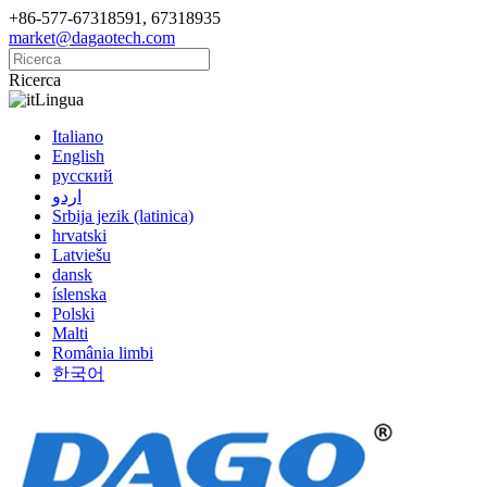
+86-577-67318591, 67318935
market@dagaotech.com
Ricerca
Lingua
Italiano
English
русский
اردو
Srbija jezik (latinica)
hrvatski
Latviešu
dansk
íslenska
Polski
Malti
România limbi
한국어