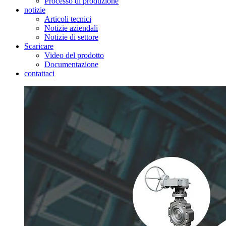
Processo di produzione
notizie
Articoli tecnici
Notizie aziendali
Notizie di settore
Scaricare
Video del prodotto
Documentazione
contattaci